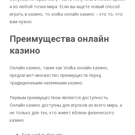
и из любой точки мира. Если вы ищете новый способ
играть в казино, то vodka онлайн казино – это то, что
вам нужно.
Преимущества онлайн
казино
Онлайн казино, такие как Vodka онлайн казино,
предлагают множество преимуществ перед
традиционными наземными казино.
Первым преимуществом является доступность.
Онлайн казино доступны для игроков из всего мира, а
не только для тех, кто живет вблизи физического
казино.
Большой выбор игр