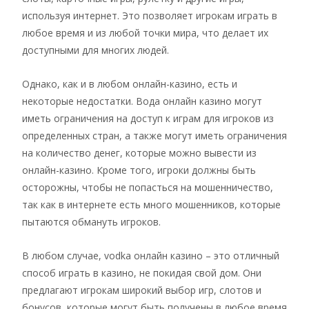
используя интернет. Это позволяет игрокам играть в
любое время и из любой точки мира, что делает их
доступными для многих людей.
Однако, как и в любом онлайн-казино, есть и
некоторые недостатки. Вода онлайн казино могут
иметь ограничения на доступ к играм для игроков из
определенных стран, а также могут иметь ограничения
на количество денег, которые можно вывести из
онлайн-казино. Кроме того, игроки должны быть
осторожны, чтобы не попасться на мошенничество,
так как в интернете есть много мошенников, которые
пытаются обмануть игроков.
В любом случае, vodka онлайн казино – это отличный
способ играть в казино, не покидая свой дом. Они
предлагают игрокам широкий выбор игр, слотов и
бонусов, которые могут быть получены в любое время