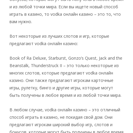
и из любой точки мира. Если вы ищете новый способ
играть в казино, то vodka онлайн казино – это то, что
вам нужно.
Вот некоторые из лучших слотов и игр, которые
предлагают vodka онлайн казино:
Book of Ra Deluxe, Starburst, Gonzo’s Quest, Jack and the
Beanstalk, Thunderstruck II – это только некоторые из
многих слотов, которые предлагают vodka онлайн
казино. Они также предлагают игрокам карточные
игры, рулетку, бинго и другие игры, которые могут
быть получены в любое время и из любой точки мира.
В любом случае, vodka онлайн казино – это отличный
способ играть в казино, не покидая свой дом. Они
предлагают игрокам широкий выбор игр, слотов и
бонусов, которые могут быть получены в любое время