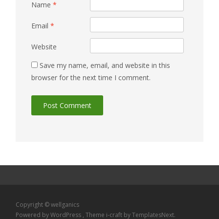
Name
*
Email
*
Website
Save my name, email, and website in this
browser for the next time I comment.
Copyright © wellganics
Powered by WordPress
, Theme
i-craft
by TemplatesNext.