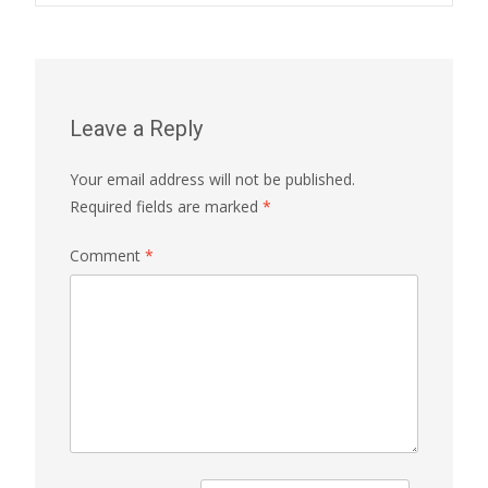
Leave a Reply
Your email address will not be published.
Required fields are marked
*
Comment
*