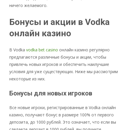
ничего желаемого.
Бонусы и акции в Vodka
онлайн казино
В Vodka
vodka bet casino
онлайн казино регулярно
предлагаются различные бонусы и акции, чтобы
привлечь новых игроков и обеспечить наилучшие
условия для уже существующих. Ниже мы рассмотрим
некоторые из них.
Бонусы для новых игроков
Все новые игроки, регистрированные в Vodka онлайн
казино, получают бонус в размере 100% от первого
депозита, до 1000 рублей. Это означает, что если вы
сделаете депозит в 1000 рублей, вы получите