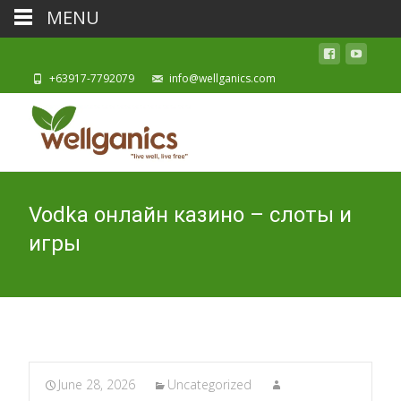
MENU
+63917-7792079
info@wellganics.com
Vodka онлайн казино – слоты и
игры
June 28, 2026
Uncategorized